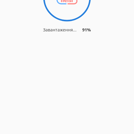
Завантаження...
91%