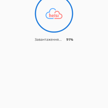
Завантаження...
91%