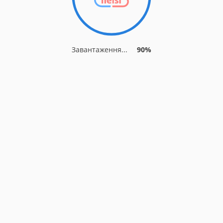
Завантаження...
90%