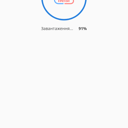
Завантаження...
91%