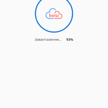
Завантаження...
93%