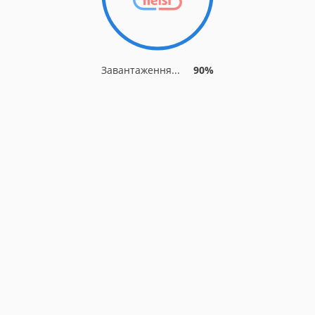
Завантаження...
90%