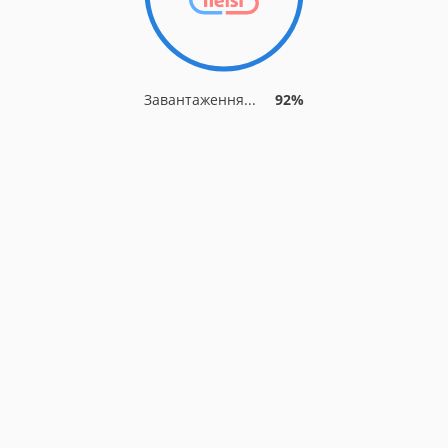
Завантаження...
92%