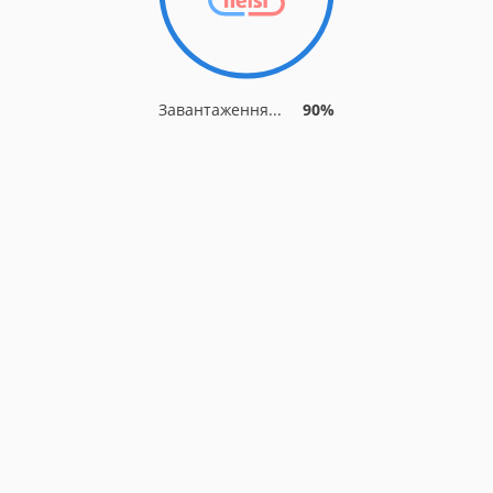
Завантаження...
90%