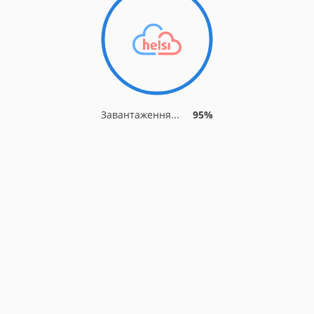
Завантаження...
95%