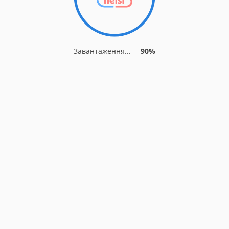
Завантаження...
90%