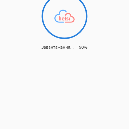
Завантаження...
90%