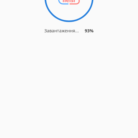
Завантаження...
93%