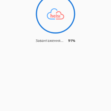
Завантаження...
91%