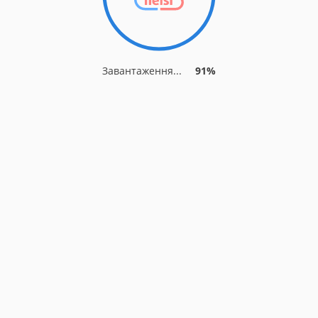
Завантаження...
91%