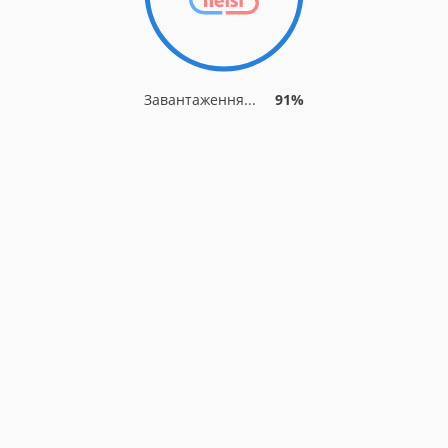
Завантаження...
91%