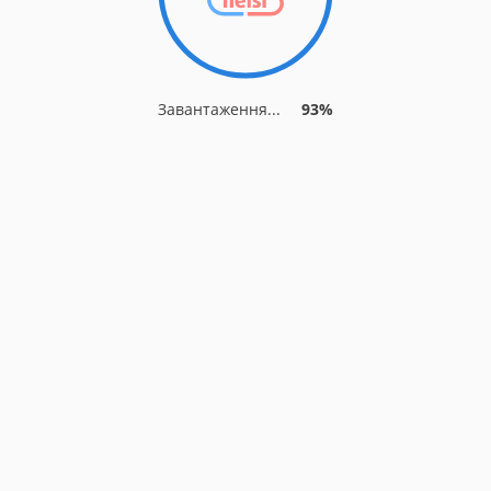
Завантаження...
93%