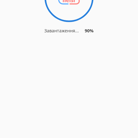
Завантаження...
90%