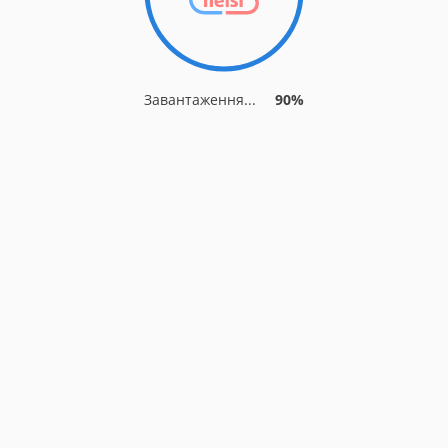
Завантаження...
90%