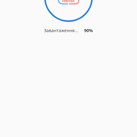
Завантаження...
90%