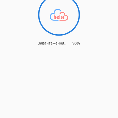
Завантаження...
90%