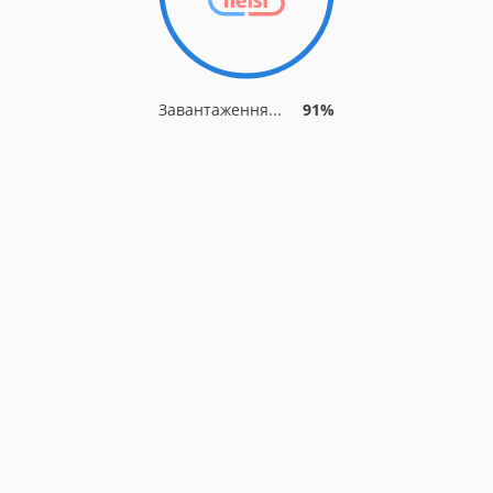
Завантаження...
91%