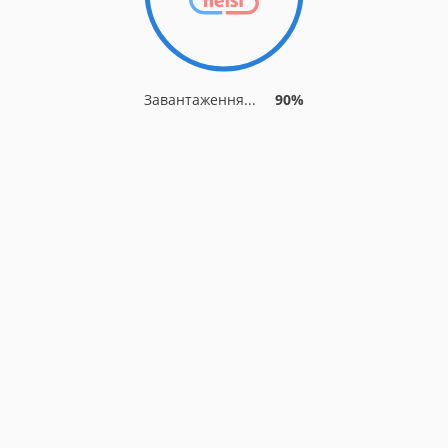
Завантаження...
90%