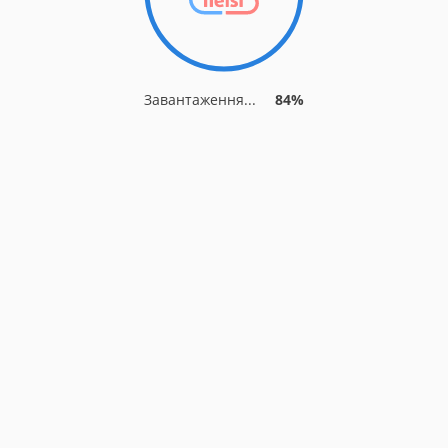
Завантаження...
91%