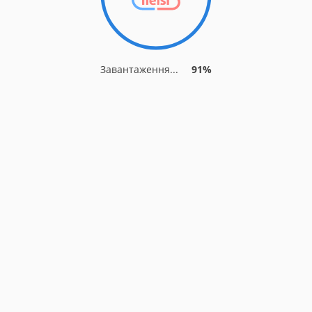
Завантаження...
91%