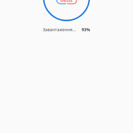
Завантаження...
93%