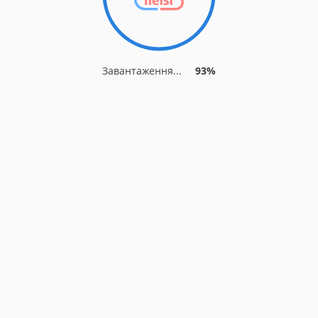
Завантаження...
93%