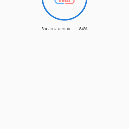
Завантаження...
87%