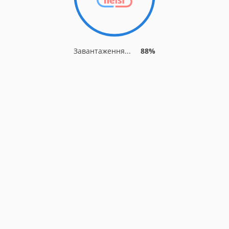
Завантаження...
88%