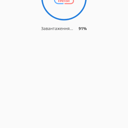
Завантаження...
91%