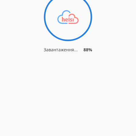
Завантаження...
91%