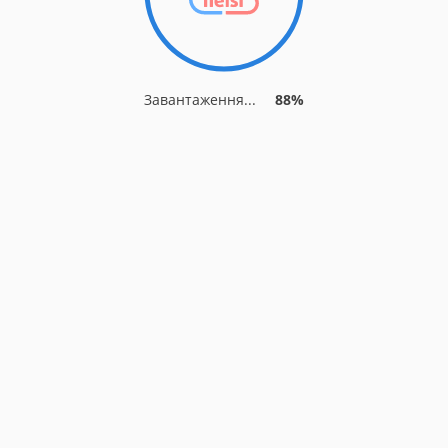
Завантаження...
88%