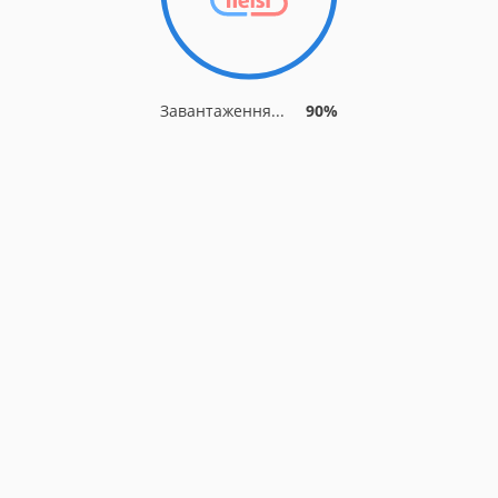
Завантаження...
90%