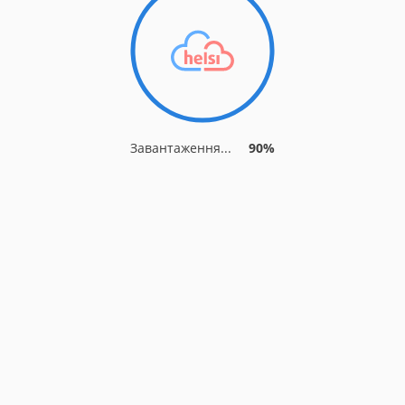
Завантаження...
90%