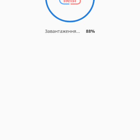
Завантаження...
88%