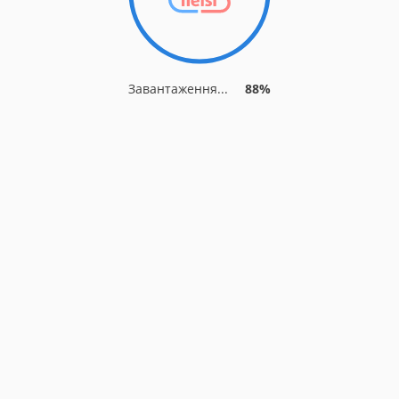
Завантаження...
88%