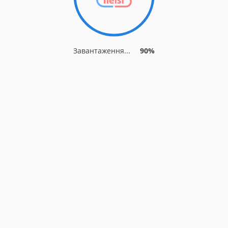
Завантаження...
90%