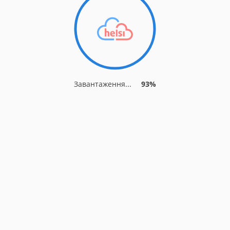
Завантаження...
93%