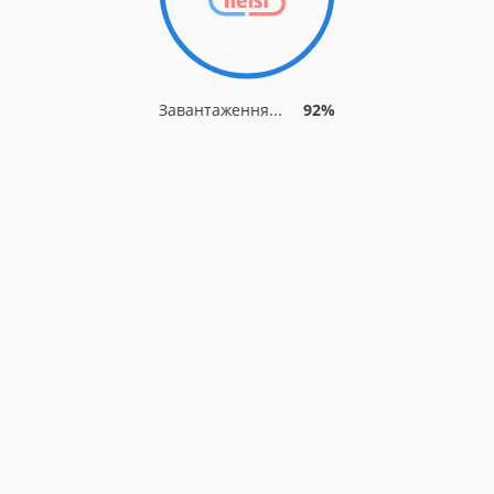
Завантаження...
92%