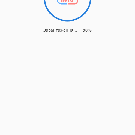
Завантаження...
90%