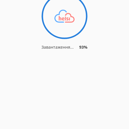
Завантаження...
93%