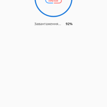
Завантаження...
92%