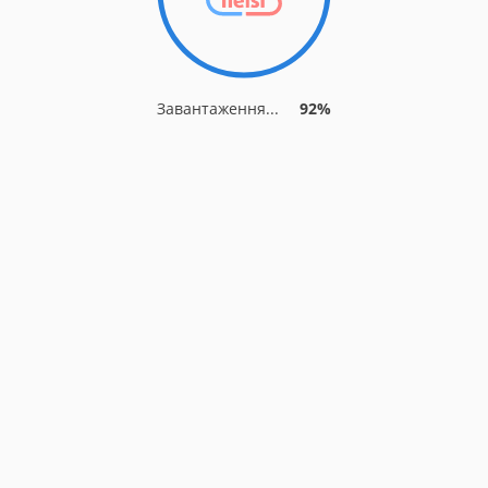
Завантаження...
92%