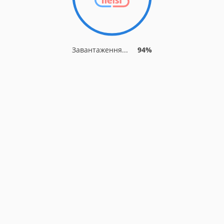
Завантаження...
94%