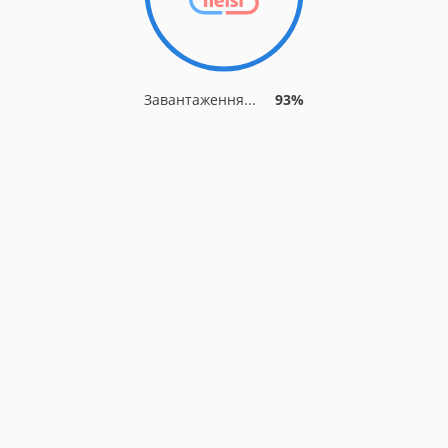
Завантаження...
93%