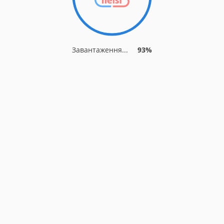
Завантаження...
93%