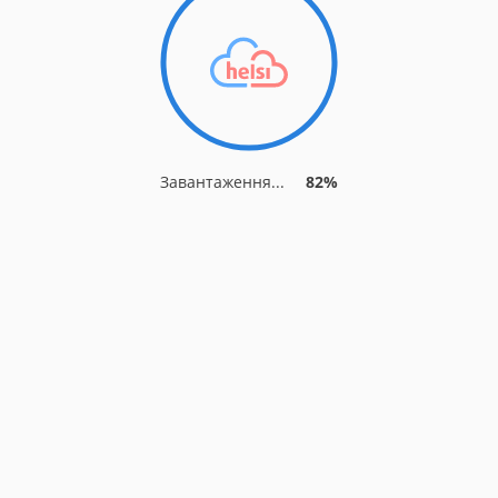
Завантаження...
86%