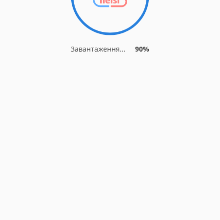
Завантаження...
90%