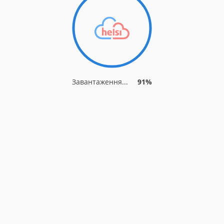
Завантаження...
91%