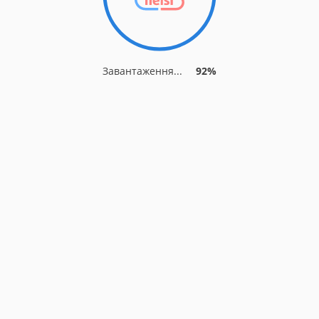
Завантаження...
92%