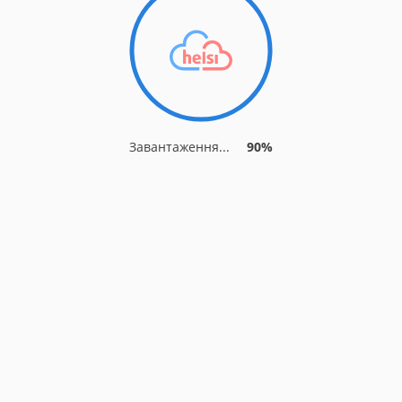
Завантаження...
90%